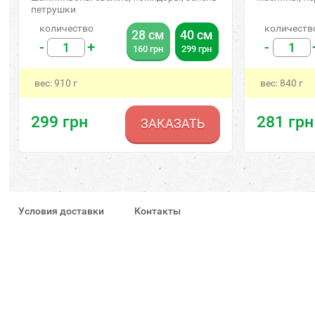
петрушки
количество
количеств
28 см
40 см
-
+
-
160
грн
299
грн
вес:
910
г
вес:
840
г
299
грн
281
грн
ЗАКАЗАТЬ
Условия доставки
Контакты