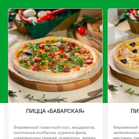
ПИЦЦА «БАВАРСКАЯ»
ПИ
Фирменный томатный соус, моцарелла,
Фирменный т
охотничьи колбаски, куриное филе,
запеченное 
шампиньоны свежие, помидоры, зелень
маслины, пе