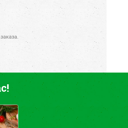
 заказа.
с!