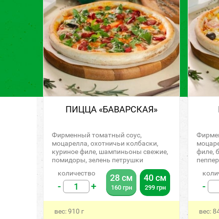
ПИЦЦА «БАВАРСКАЯ»
Фирменный томатный соус,
Фирмен
моцарелла, охотничьи колбаски,
моцаре
куриное филе, шампиньоны свежие,
филе, 
помидоры, зелень петрушки
пеппе
количество
коли
28 см
40 см
-
+
-
160
грн
299
грн
вес:
910
г
вес:
8