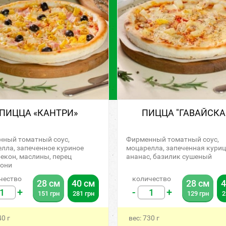
ПИЦЦА «КАНТРИ»
ПИЦЦА "ГАВАЙСКА
ный томатный соус,
Фирменный томатный соус,
лла, запеченное куриное
моцарелла, запеченная куриц
бекон, маслины, перец
ананас, базилик сушеный
рони
чество
количество
28 см
40 см
28 см
4
+
-
+
151
грн
281
грн
129
грн
2
40
г
вес:
730
г