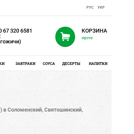
PУC
УКР
 67 320 6581
КОРЗИНА
2
пусто
огожичи)
КИ
ЗАВТРАКИ
СОУСА
ДЕСЕРТЫ
НАПИТКИ
)
в Соломенский, Святошинский,