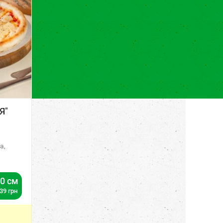
Я"
а,
0 см
39
грн