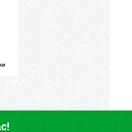
ки
с!