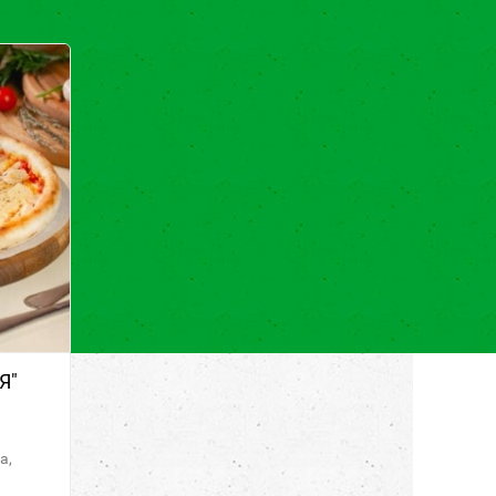
Я"
а,