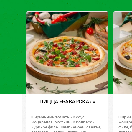
ПИЦЦА «БАВАРСКАЯ»
Фирменный томатный соус,
Фирмен
моцарелла, охотничьи колбаски,
моцаре
куриное филе, шампиньоны свежие,
филе, 
помидоры, зелень петрушки
пеппе