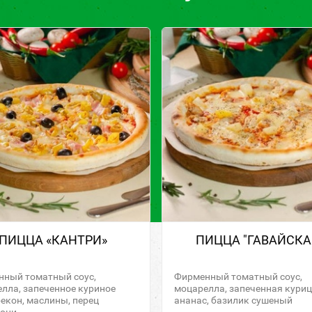
ПИЦЦА «КАНТРИ»
ПИЦЦА "ГАВАЙСКА
ный томатный соус,
Фирменный томатный соус,
лла, запеченное куриное
моцарелла, запеченная куриц
бекон, маслины, перец
ананас, базилик сушеный
рони