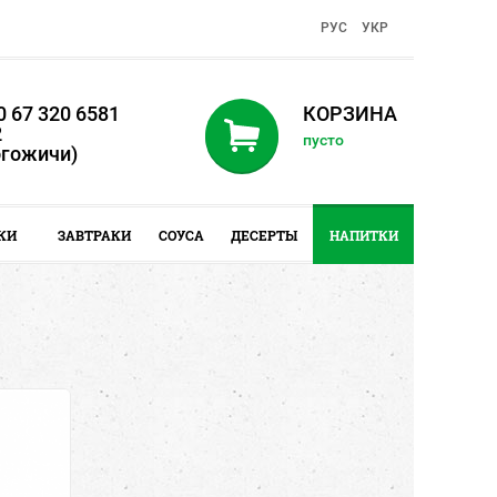
PУC
УКР
 67 320 6581
КОРЗИНА
2
пусто
огожичи)
КИ
ЗАВТРАКИ
СОУСА
ДЕСЕРТЫ
НАПИТКИ