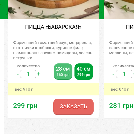
ПИЦЦА «БАВАРСКАЯ»
ПИ
Фирменный томатный соус, моцарелла,
Фирменный т
охотничьи колбаски, куриное филе,
запеченное 
шампиньоны свежие, помидоры, зелень
маслины, пе
петрушки
количество
количеств
28 см
40 см
-
+
-
160
грн
299
грн
вес:
910
г
вес:
840
г
299
грн
281
грн
ЗАКАЗАТЬ