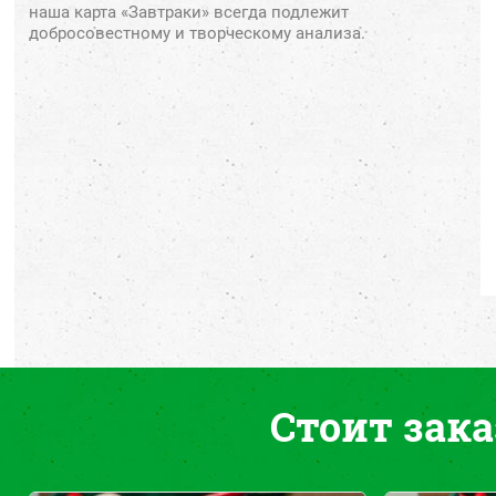
наша
карта
«
Завтраки
» всегда
подлежит
добросовестному
и творческому
анализа
.
Стоит зака