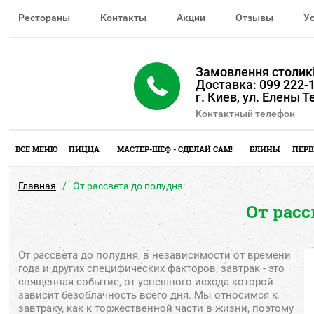
Рестораны
Контакты
Акции
Отзывы
У
Замовлення столикі
Доставка: 099 222-1
г. Киев, ул. Елены 
Контактный телефон
ВСЕ МЕНЮ
ПИЦЦА
МАСТЕР-ШЕФ - СДЕЛАЙ САМ!
БЛИНЫ
ПЕРВ
Главная
От рассвета до полудня
От расс
От
рассвета до
полудня
,
в независимости
от
времени
года
и
других
специфических факторов
, завтрак -
это
священная
событие
,
от
успешного
исхода которой
зависит
безоблачность
всего дня.
Мы
относимся
к
завтраку
,
как
к
торжественной части
в жизни
, поэтому