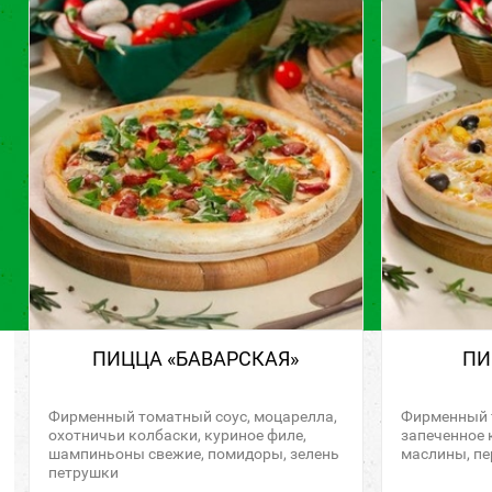
ПИЦЦА «БАВАРСКАЯ»
ПИ
Фирменный томатный соус, моцарелла,
Фирменный т
охотничьи колбаски, куриное филе,
запеченное 
шампиньоны свежие, помидоры, зелень
маслины, пе
петрушки