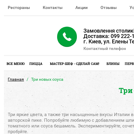
Рестораны
Контакты
Акции
Отзывы
У
Замовлення столикі
Доставка: 099 222-1
г. Киев, ул. Елены 
Контактный телефон
ВСЕ МЕНЮ
ПИЦЦА
МАСТЕР-ШЕФ - СДЕЛАЙ САМ!
БЛИНЫ
ПЕРВ
Главная
Три новых соуса
Три
Три
яркие
цвета
,
а
также
три
насыщенные
вкусы
Италии
в
авторской
пике
.
Попробуйте
любимую
с
добавлением
шпи
томатного
или
соуса
бешамель
.
Экспериментируйте
, соче
пробуйте
.