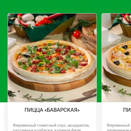
ПИЦЦА «БАВАРСКАЯ»
ПИ
Фирменный томатный соус, моцарелла,
Фирменный т
охотничьи колбаски, куриное филе,
запеченное 