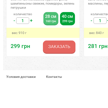
шампиньоны свежие, помидоры, зелень
маслины, пе
петрушки
количество
количеств
28 см
40 см
-
+
-
160
грн
299
грн
вес:
910
г
вес:
840
г
299
грн
281
грн
ЗАКАЗАТЬ
Условия доставки
Контакты