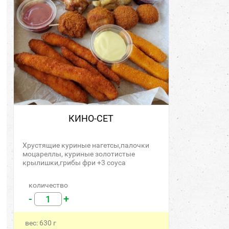
КИНО-СЕТ
Хрустящие куриные нагетсы,палочки
моцареллы, куриные золотистые
крылишки,грибы фри +3 соуса
количество
-
+
вес:
630
г