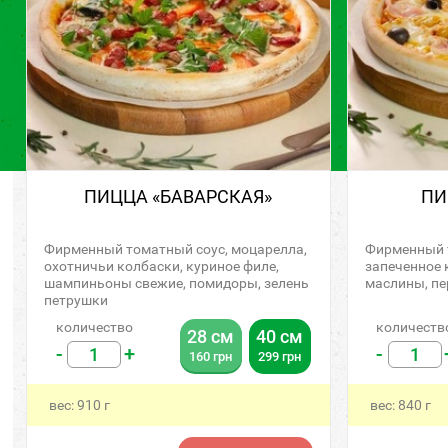
ПИЦЦА «БАВАРСКАЯ»
ПИ
Фирменный томатный соус, моцарелла,
Фирменный т
охотничьи колбаски, куриное филе,
запеченное 
шампиньоны свежие, помидоры, зелень
маслины, пе
петрушки
количество
количеств
28 см
40 см
-
+
-
160
грн
299
грн
вес:
910
г
вес:
840
г