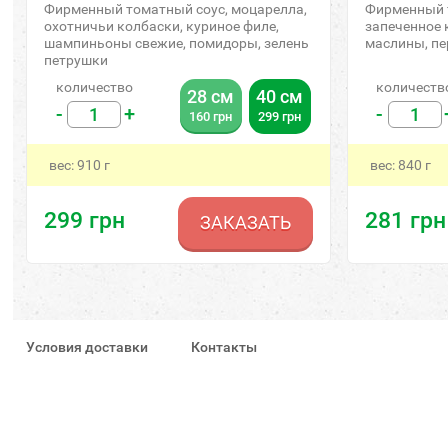
Фирменный томатный соус, моцарелла,
Фирменный т
охотничьи колбаски, куриное филе,
запеченное 
шампиньоны свежие, помидоры, зелень
маслины, пе
петрушки
количество
количеств
28 см
40 см
-
+
-
160
грн
299
грн
вес:
910
г
вес:
840
г
299
грн
281
грн
ЗАКАЗАТЬ
Условия доставки
Контакты