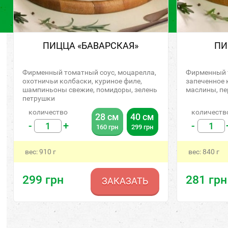
ПИЦЦА «БАВАРСКАЯ»
ПИ
Фирменный томатный соус, моцарелла,
Фирменный т
охотничьи колбаски, куриное филе,
запеченное 
шампиньоны свежие, помидоры, зелень
маслины, пе
петрушки
количество
количеств
28 см
40 см
-
+
-
160
грн
299
грн
вес:
910
г
вес:
840
г
299
грн
281
грн
ЗАКАЗАТЬ