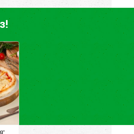
з!
Я"