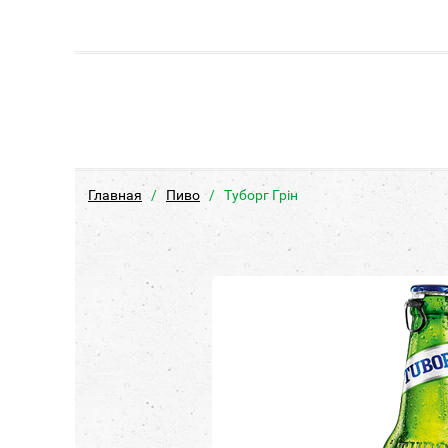
Главная
Пиво
Туборг Грін