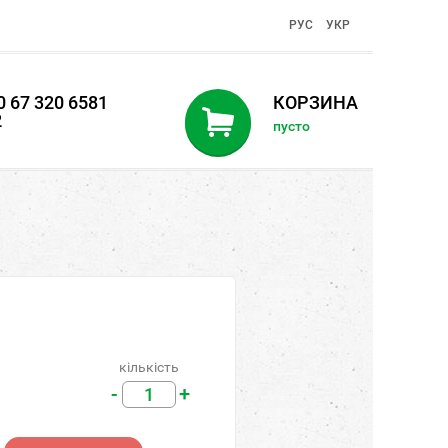
PУC
УКР
 67 320 6581
КОРЗИНА
2
пусто
кількість
-
+