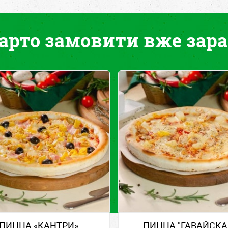
арто замовити вже зара
ПИЦЦА «КАНТРИ»
ПИЦЦА "ГАВАЙСКА