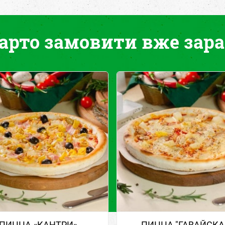
арто замовити вже зара
ПИЦЦА «КАНТРИ»
ПИЦЦА "ГАВАЙСКА