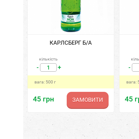
КАРЛСБЕРГ Б/А
кількість
кіл
-
+
-
вага:
500
г
вага:
45
грн
45
г
ЗАМОВИТИ