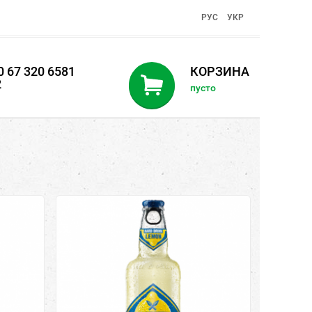
PУC
УКР
 67 320 6581
КОРЗИНА
2
пусто