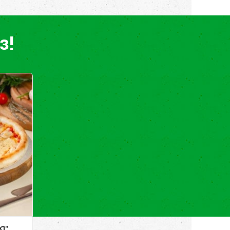
з!
Я"