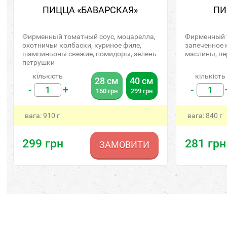
ПИЦЦА «БАВАРСКАЯ»
ПИ
Фирменный томатный соус, моцарелла,
Фирменный т
охотничьи колбаски, куриное филе,
запеченное 
шампиньоны свежие, помидоры, зелень
маслины, пе
петрушки
кількість
кількість
28 см
40 см
-
+
-
160
грн
299
грн
вага:
910
г
вага:
840
г
299
грн
281
грн
ЗАМОВИТИ