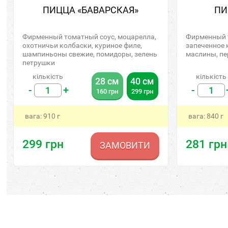
ПИЦЦА «БАВАРСКАЯ»
ПИ
Фирменный томатный соус, моцарелла,
Фирменный т
охотничьи колбаски, куриное филе,
запеченное 
шампиньоны свежие, помидоры, зелень
маслины, пе
петрушки
кількість
кількість
28 см
40 см
-
+
-
160
грн
299
грн
вага:
910
г
вага:
840
г
299
грн
281
грн
ЗАМОВИТИ